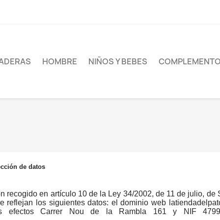
ADERAS
HOMBRE
NIÑOS Y BEBES
COMPLEMENT
ección de datos
 recogido en artículo 10 de la Ley 34/2002, de 11 de julio, de 
e reflejan los siguientes datos: el dominio web latiendadelp
stos efectos Carrer Nou de la Rambla 161 y NIF 47990